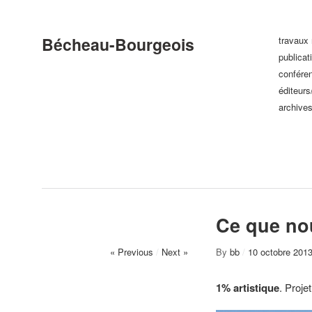
Bécheau-Bourgeois
travaux 
publicat
confére
éditeurs
archive
Ce que no
« Previous
/
Next »
By
bb
/
10 octobre 201
1% artistique
. Proje