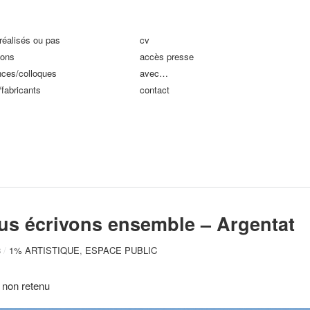
réalisés ou pas
cv
ions
accès presse
nces/colloques
avec…
/fabricants
contact
s
us écrivons ensemble – Argentat
3
/
1% ARTISTIQUE
,
ESPACE PUBLIC
t non retenu